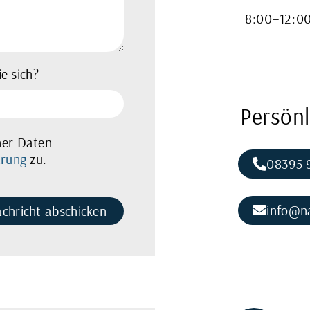
8:00–12:00
e sich?
Persön
ner Daten
ärung
zu.
08395 
info@na
chricht abschicken