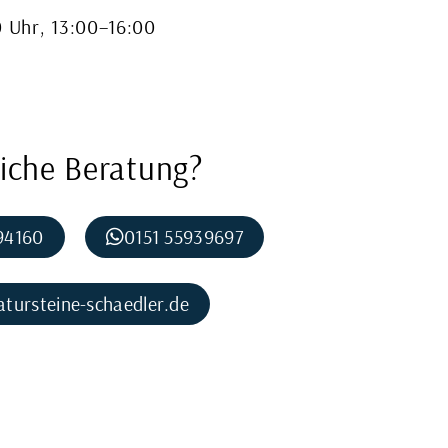
 Uhr, 13:00–16:00
liche Beratung?
94160
0151 55939697
tursteine-schaedler.de