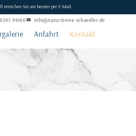
l erreichen Sie am besten per E-Mail.
8395 94160
info@natursteine-schaedler.de
rgalerie
Anfahrt
Kontakt